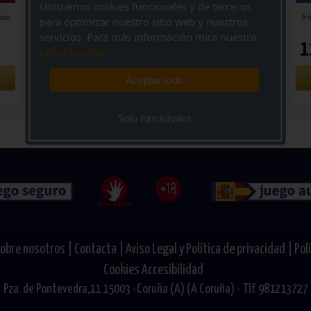
Utilizamos cookies funcionales y de terceros
osto
para optimizar nuestro sitio web y nuestros
Próximo Sorteo Domingo 9 de Agosto
Próximo Sorteo Jueves 6 de Agosto
Pró
servicios. Para más información mira nuestra
12.600.000 €
12.600.000 €
1
politica de cookies
JUGAR
JUGAR
Aceptar todo
Solo funcionales
obre nosotros |
Contacta |
Aviso Legal y Política de privacidad |
Pol
Cookies
Accesibilidad
Pza. de Pontevedra,11 15003 -Coruña (A) (A Coruña) - Tlf. 981213727