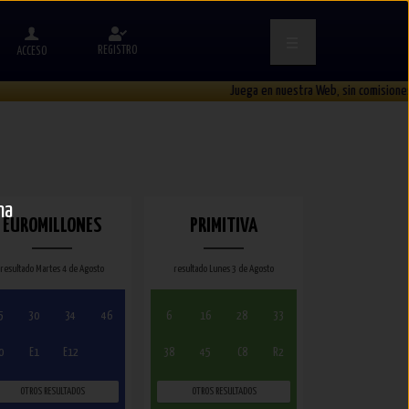
REGISTRO
ACCESO
Juega en nuestra Web, sin comisiones
na
EUROMILLONES
PRIMITIVA
resultado Martes 4 de Agosto
resultado Lunes 3 de Agosto
5
30
34
46
6
16
28
33
0
E1
E12
38
45
C8
R2
OTROS RESULTADOS
OTROS RESULTADOS