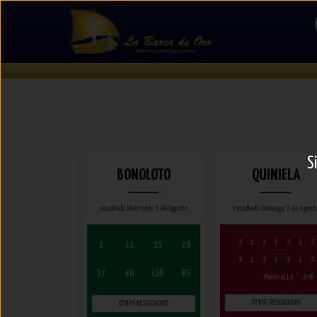
S
BONOLOTO
QUINIELA
resultado Miércoles 5 de Agosto
resultado Domingo 2 de Agost
2
1
1
1
2
1
2
2
11
15
28
X
1
2
1
X
1
2
37
40
C16
R5
Pleno al 15
0-M
OTROS RESULTADOS
OTROS RESULTADOS