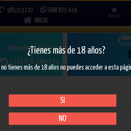
981213727
688 875 619
MI CESTA
INICIO
¿Aún
Último
Miércoles 6 de Enero
¿Tienes más de 18 años?
152d 13h 19m 42s
i no tienes más de 18 años no puedes acceder a esta pági
SI
NO
Busca tu número soñado