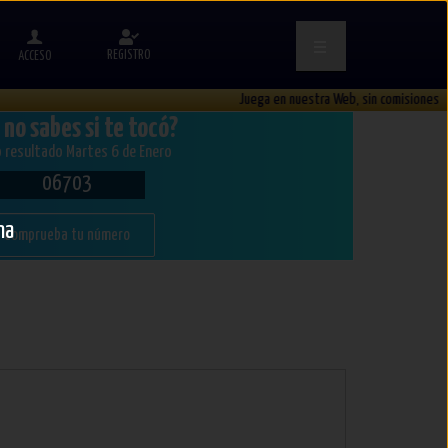
REGISTRO
ACCESO
Juega en nuestra Web, sin comisiones
 no sabes si te tocó?
 resultado Martes 6 de Enero
06703
na
Comprueba tu número