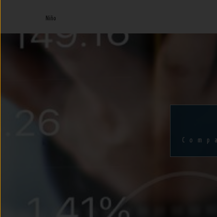
Niño
Comp