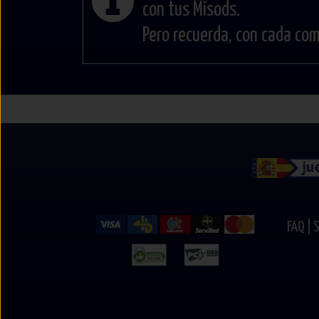
con tus Misods.
Pero recuerda, con cada co
FAQ |
S