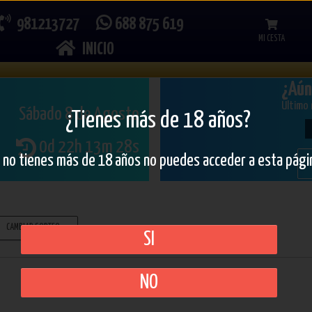
981213727
688 875 619
MI CESTA
INICIO
¿Aún
Último
Sábado 8 de Agosto
¿Tienes más de 18 años?
0d 22h 13m 28s
i no tienes más de 18 años no puedes acceder a esta pági
CAMBIAR SORTEO
SI
NO
Busca tu número soñado