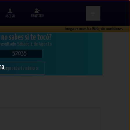
REGISTRO
ACCESO
Juega en nuestra Web, sin comisiones
 no sabes si te tocó?
 resultado Sábado 1 de Agosto
52035
na
Comprueba tu número