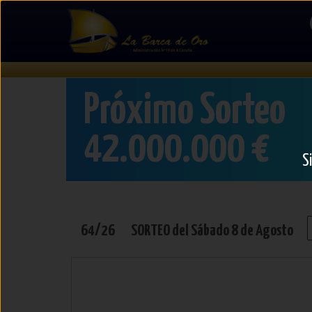
Lotería
del
Sábado
Próximo Sorteo
42.000.000 €
S
64/26
SORTEO del
Sábado
8 de Agosto