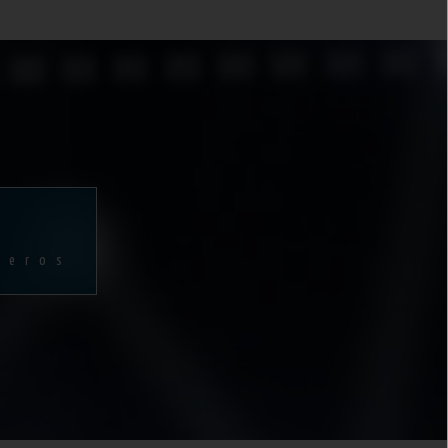
ñeros