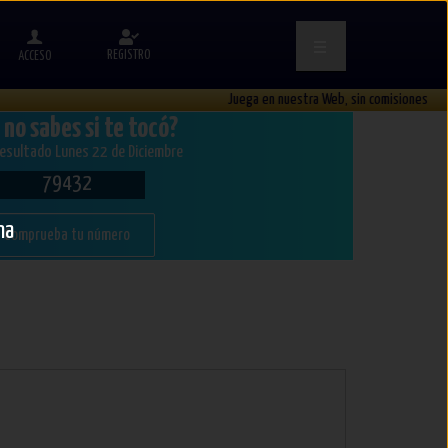
REGISTRO
ACCESO
Juega en nuestra Web, sin comisiones
 no sabes si te tocó?
resultado Lunes 22 de Diciembre
79432
na
Comprueba tu número