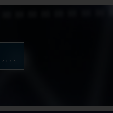
ñeros