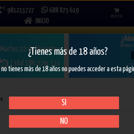
981213727
688 875 619
MI CESTA
INICIO
¿Aún
Último 
Martes 22 de Diciembre
¿Tienes más de 18 años?
€
136d 18h 22m 30s
i no tienes más de 18 años no puedes acceder a esta pági
re
SI
NO
Busca tu número soñado