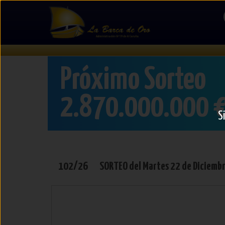
Lotería
de
Navidad
Próximo Sorteo
2.870.000.000 
S
102/26
SORTEO del
Martes
22 de Diciemb