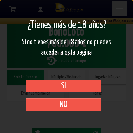
Bonoloto
Juega en nuestra Web, sin comi
¿Tienes más de 18 años?
BonoLoto
Boleto
directo
700.000 €
Si no tienes más de 18 años no puedes
acceder a esta página
Domingo 9 de agosto de 2026
Se acabó el tiempo
Boleto Directo
Múltiple / Reducido
Jugadas Mágicas
SI
Enviar Combinación
Peñas
NO