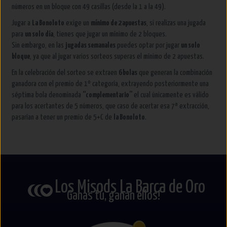
números en un bloque con 49 casillas (desde la 1 a la 49).
Jugar a
La Bonoloto
exige un
mínimo de 2 apuestas
, si realizas una jugada
para
un solo día
, tienes que jugar un mínimo de 2 bloques.
Sin embargo, en las
jugadas semanales
puedes optar por jugar
un solo
bloque
, ya que al jugar varios sorteos superas el mínimo de 2 apuestas.
En la celebración del sorteo se extraen
6 bolas
que generan la combinación
ganadora con el premio de 1º categoría, extrayendo posteriormente una
séptima bola denominada
“complementario”
el cual únicamente es válido
para los acertantes de 5 números, que caso de acertar esa 7ª extracción,
pasarían a tener un premio de 5+C de
la Bonoloto
.
Los Misods La Barca de Oro
Ganas tú, ganan ellos!