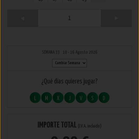
1
SEMANA 33 10 - 16 Agosto 2026
¿Qué días quieres jugar?
L
M
X
J
V
S
D
IMPORTE TOTAL
(I.V.A. incluido)