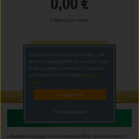
0,00 €
0 Apuestas por Sorteo
AÑADIR A
Utilizamos cookies funcionales y de
terceros para optimizar nuestro sitio
CESTA
web y nuestros servicios. Para más
información mira nuestra
politica de
cookies
Aceptar todo
GARANTÍA Admon lotería nº 19 de A
JUEGO SEGURO
SOPORTE DE AYUDA
NI GASTOS NI COMISIONES
Coruña - La Barca de Oro
Solo funcionales
Cómo Jugar
La
Bonoloto
es un juego de los denominados
6/49
y consiste en marcar 6