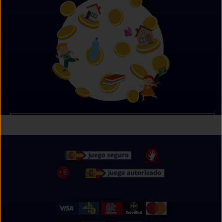
Próximamente te anunciaremos que puedes hacer
con tus Misods.
Pero recuerda, con cada compra ya estás donando!