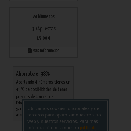
24 Números
30 Apuestas
15,00 €
Más Información
Ahórrate el 98%
Acertando 4 números tienes un
45% de posiblidades de tener
premios de 4 aciertos
Esta combinación al directo supone
Utilizamos cookies funcionales y de
924 apuestas, por tanto ofrece un
terceros para optimizar nuestro sitio
ahorro del 98%
web y nuestros servicios. Para más
SEMANA 32 3 - 9 Agosto 2026
información mira nuestra
politica de