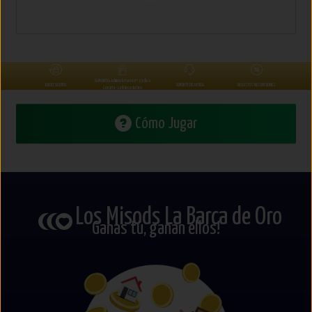
GARANTÍA Admon lotería nº 19 de A
JUEGO SEGURO
SOPORTE DE AYUDA
NI GASTOS NI COMISIONES
Coruña - La Barca de Oro
Cómo Jugar
Los Misods La Barca de Oro
Ganas tú, ganan ellos!