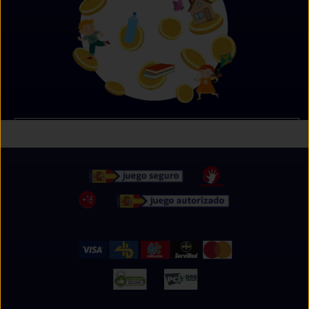
Próximamente te anunciaremos que puedes hacer
con tus Misods.
Pero recuerda, con cada compra ya estás donando!