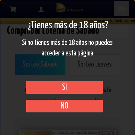
Comprobar
Premios
Juega en nuestra Web, sin com
¿Tienes más de 18 años?
Comprobar Lotería de Sábado
Lotería
Si no tienes más de 18 años no puedes
acceder a esta página
Sorteo Sábado
Sorteo Jueves
SI
64/26
SORTEO del
Sábado
8 de Agosto
CAMBIAR SORTEO
NO